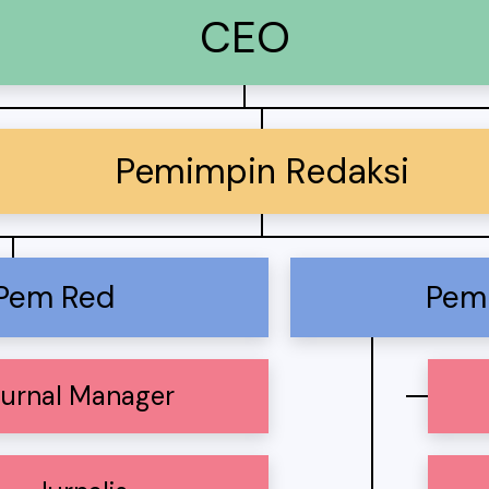
CEO
Pemimpin Redaksi
 Pem Red
Pem
Jurnal Manager